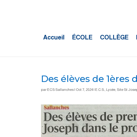
Accueil
ÉCOLE
COLLÈGE
Des élèves de 1ères
par
ECS Sallanches
|
Oct 7, 2024
|
E.C.S.
,
Lycée
,
Site St Jos