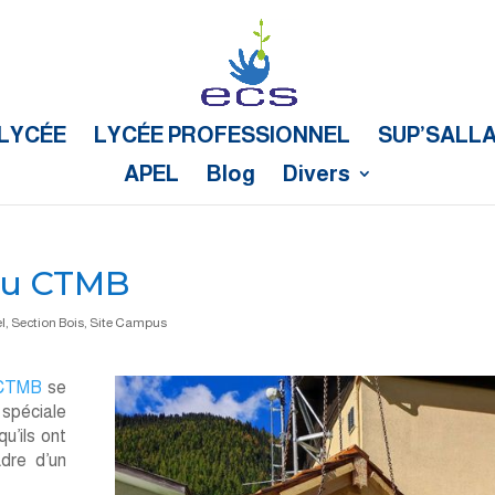
LYCÉE
LYCÉE PROFESSIONNEL
SUP’SALL
APEL
Blog
Divers
 au CTMB
l
,
Section Bois
,
Site Campus
CTMB
se
 spéciale
qu’ils ont
dre d’un