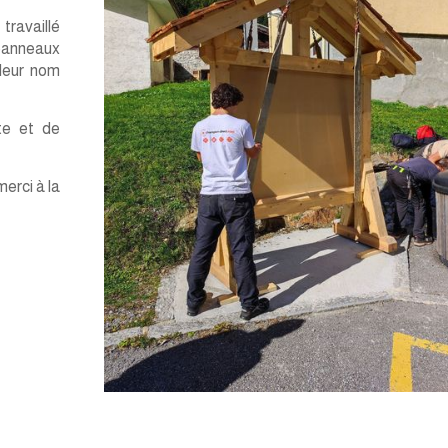
travaillé
 panneaux
 leur nom
te et de
erci à la