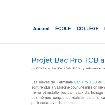
Accueil
ÉCOLE
COLLÈGE
Projet Bac Pro TCB
par
ECS Sallanches
|
Déc 3, 2024
|
E.C.S.
,
Lycée Professionne
Les élèves de Terminale
Bac Pro TCB
au
sont rendus à Vallorcine pour une mission bien
: livrer et installer les panneaux d’affichage 
eux-mêmes conçus et réalisés dans le ca
partenariat avec la commune.