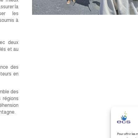
ssurer la
ser les
soumis à
vec deux
lés et au
ance des
cteurs en
emble des
s régions
réhension
ontagne.
Pour offrir les 