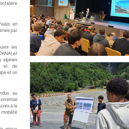
ontalière
Valais en
urnée par
vrir les
SDANA) et
s alpines
s et de
upe et un
endus au
orrentiel
acrés à la
 mobilité
de mieux