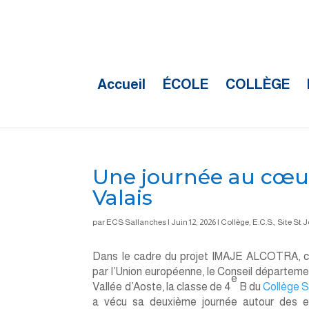
Accueil
ÉCOLE
COLLÈGE
Une journée au cœur
Valais
par
ECS Sallanches
|
Juin 12, 2026
|
Collège
,
E.C.S.
,
Site St 
Dans le cadre du projet IMAJE ALCOTRA, c
par l’Union européenne, le Conseil départemen
e
Vallée d’Aoste, la classe de 4
B du
Collège 
a vécu sa deuxième journée autour des e