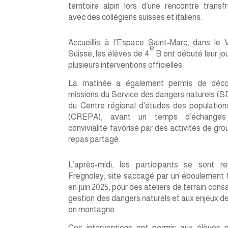
territoire alpin lors d’une rencontre transfr
avec des collégiens suisses et italiens.
Accueillis à l’Espace Saint-Marc, dans le 
e
Suisse, les élèves de 4
B ont débuté leur jo
plusieurs interventions officielles.
La matinée a également permis de décou
missions du Service des dangers naturels (
du Centre régional d’études des population
(CREPA), avant un temps d’échange
convivialité favorisé par des activités de gro
repas partagé.
L’après-midi, les participants se sont r
Fregnoley, site saccagé par un éboulement t
en juin 2025, pour des ateliers de terrain cons
gestion des dangers naturels et aux enjeux de
en montagne.
Ces interventions ont permis aux élèves 