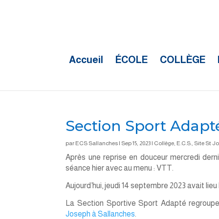
Accueil
ÉCOLE
COLLÈGE
Section Sport Adapt
par
ECS Sallanches
|
Sep 15, 2023
|
Collège
,
E.C.S.
,
Site St J
Après une reprise en douceur mercredi dern
séance hier avec au menu : VTT.
Aujourd’hui, jeudi 14 septembre 2023 avait lie
La Section Sportive Sport Adapté regroupe
Joseph à Sallanches
.