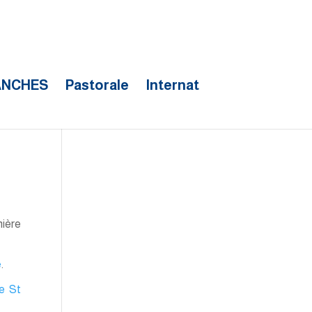
ANCHES
Pastorale
Internat
mière
é
.
e St