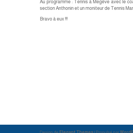
Au programme : Tennis à Megève avec le co
section Anthonin et un moniteur de Tennis Mar
Bravo à eux !!!
Design de
Elegant Themes
| Propulsé par
WordP