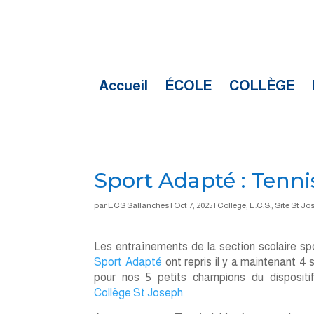
Accueil
ÉCOLE
COLLÈGE
Sport Adapté : Tenni
par
ECS Sallanches
|
Oct 7, 2025
|
Collège
,
E.C.S.
,
Site St Jo
Les entraînements de la section scolaire sp
Sport Adapté
ont repris il y a maintenant 4
pour nos 5 petits champions du disposit
Collège St Joseph
.