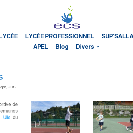
LYCÉE
LYCÉE PROFESSIONNEL
SUP’SALL
APEL
Blog
Divers
s
seph
,
ULIS
ortive de
 semaines
if
Ulis
du