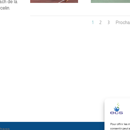
ach de la
celin.
1
2
3
Procha
Pour offrir les 
ress
consentir peut a